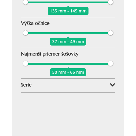
135 mm - 145 mm
Výška očnice
37 mm - 49 mm
Najmenší priemer šošovky
50 mm - 65 mm
Serie