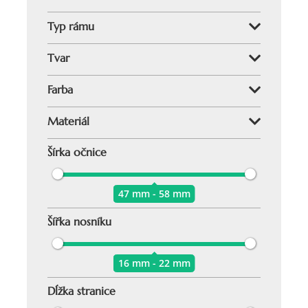
Typ rámu
Tvar
Farba
Materiál
Šírka očnice
47 mm - 58 mm
Šířka nosníku
16 mm - 22 mm
Dĺžka stranice