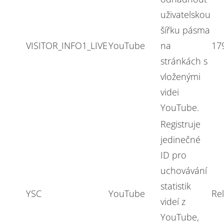
uživatelskou
šířku pásma
VISITOR_INFO1_LIVE
YouTube
na
17
stránkách s
vloženými
videi
YouTube.
Registruje
jedinečné
ID pro
uchovávání
statistik
YSC
YouTube
Re
videí z
YouTube,