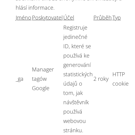
hlásí informace.
Jméno
Poskytovatel
Účel
Průběh
Typ
Registruje
jedinečné
ID, které se
používá ke
generování
Manager
statistických
HTTP
_ga
tagów
2 roky
údajů o
cookie
Google
tom, jak
návštěvník
používá
webovou
stránku.