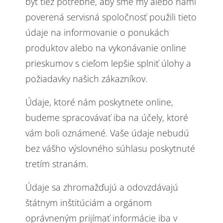
byť tiež potrebné, aby sme my alebo nami
poverená servisná spoločnosť použili tieto
údaje na informovanie o ponukách
produktov alebo na vykonávanie online
prieskumov s cieľom lepšie splniť úlohy a
požiadavky našich zákazníkov.
Údaje, ktoré nám poskytnete online,
budeme spracovávať iba na účely, ktoré
vám boli oznámené. Vaše údaje nebudú
bez vášho výslovného súhlasu poskytnuté
tretím stranám.
Údaje sa zhromažďujú a odovzdávajú
štátnym inštitúciám a orgánom
oprávneným prijímať informácie iba v