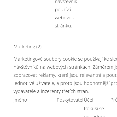
návštěvník
používá
webovou
stránku.
Marketing (2)
Marketingové soubory cookie se používají ke sl
návštěvníků na webových stránkách. Záměrem j
zobrazovat reklamy, které jsou relevantní a pou
jednotlivé uživatele, a proto jsou hodnotnější pr
vydavatele a inzerenty třetích stran.
Jméno
Poskytovatel
Účel
Pr
Pokusí se
odhadnout