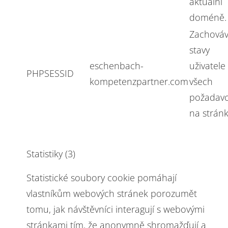
aktuální
doméně.
Zachová
stavy
eschenbach-
uživatele
PHPSESSID
kompetenzpartner.com
všech
požadavc
na stránk
Statistiky (3)
Statistické soubory cookie pomáhají
vlastníkům webových stránek porozumět
tomu, jak návštěvníci interagují s webovými
stránkami tím, že anonymně shromažďují a